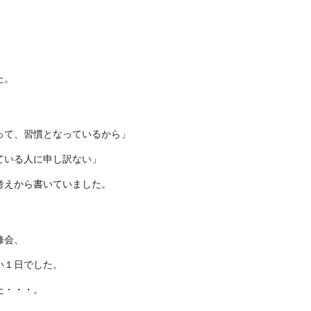
た。
って、習慣となっているから」
ている人に申し訳ない」
考えから書いていました。
修会、
い１日でした。
た・・・。