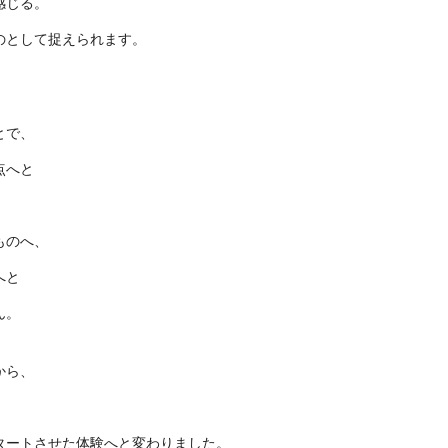
感じる。
のとして捉えられます。
とで、
点へと
ものへ、
へと
ん。
から、
タートさせた体験へと変わりました。