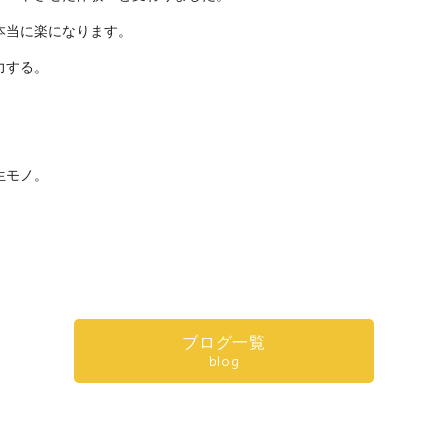
本当に楽になります。
力する。
生モノ。
k
r
e
共
有
ブログ一覧
blog