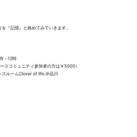
方を『記憶』と絡めてみていきます。
時－12時
レースコミュニティ参加者の方は￥5000）
ムClover of life.＠品川
k
r
e
共